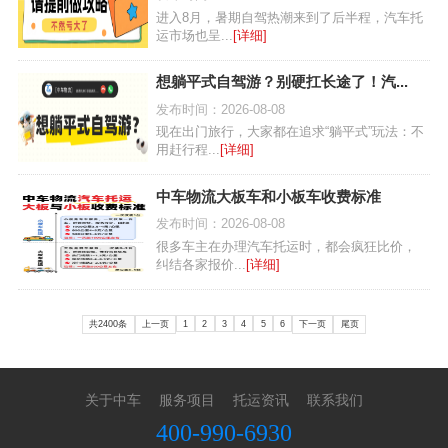
进入8月，暑期自驾热潮来到了后半程，汽车托
运市场也呈...
[详细]
想躺平式自驾游？别硬扛长途了！汽...
发布时间：2026-08-08
现在出门旅行，大家都在追求“躺平式”玩法：不
用赶行程...
[详细]
中车物流大板车和小板车收费标准
发布时间：2026-08-08
很多车主在办理汽车托运时，都会疯狂比价，
纠结各家报价...
[详细]
共2400条
上一页
1
2
3
4
5
6
下一页
尾页
关于中车
服务项目
托运资讯
联系我们
400-990-6930