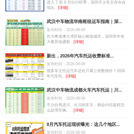
进入 7 至 9 月出行旺季，深圳不少车主存在自
驾出...
[详细]
武汉中车物流华南枢纽运车指南｜深...
发布时间：2026-08-08
作为粤港澳大湾区核心枢纽城市，深圳常年有
大量异地通勤...
[详细]
新出，2026年汽车托运收费标准...
发布时间：2026-08-08
很多车主托运汽车还在只看公里数报价？2026
年汽车托...
[详细]
武汉中车物流成都火车汽车托运｜川...
发布时间：2026-08-08
不少自驾进川、出川的车主，都会纠结返程怎
么处理车辆。...
[详细]
8月汽车托运现状曝光：这几个地区...
发布时间：2026-08-08