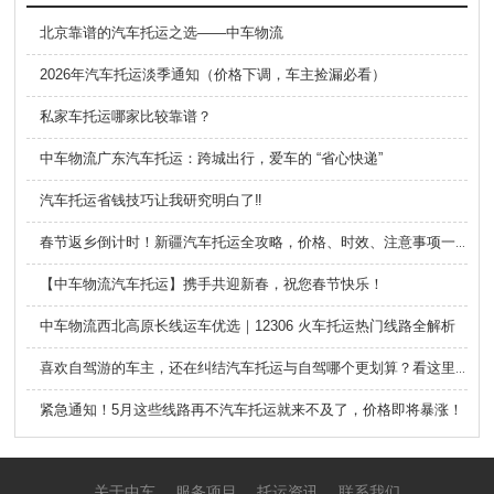
北京靠谱的汽车托运之选——中车物流
2026年汽车托运淡季通知（价格下调，车主捡漏必看）
私家车托运哪家比较靠谱？
中车物流广东汽车托运：跨城出行，爱车的 “省心快递”
汽车托运省钱技巧让我研究明白了‼️
春节返乡倒计时！新疆汽车托运全攻略，价格、时效、注意事项一文读懂！
【中车物流汽车托运】携手共迎新春，祝您春节快乐！
中车物流西北高原长线运车优选｜12306 火车托运热门线路全解析
喜欢自驾游的车主，还在纠结汽车托运与自驾哪个更划算？看这里！
紧急通知！5月这些线路再不汽车托运就来不及了，价格即将暴涨！
关于中车
服务项目
托运资讯
联系我们