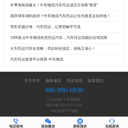
冬季海南游爆火！中车物流汽车托运成北方游客“救星”
国庆堵车堵到崩溃？中车物流汽车托运让你无痛直达目的地！
驾车穿越沙海：汽车托运，让梦想触手可及
1000多点中车物流给您托运汽车，汽车托运也能比自驾划算
火车托运汽车全攻略：四步轻松搞定，省钱又省心！
汽车托运靠谱平台推荐-中车物流
关于中车
服务项目
托运资讯
联系我们
400-990-6930
Copyright © 中车物流
鄂ICP备2023017112号
XML地图
TXT地图
电话咨询
添加微信
获取报价
在线咨询