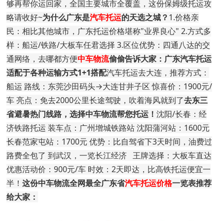
够再帮你运回家，全国主要城市全覆盖，这份保姆级托运攻
略请收好~
为什么广东是
汽车托运
的天选之城？
1.价格亲
民：相比其他城市，广东托运价格堪称"业界良心" 2.方式多
样：船运/铁路/大板车任君选择 3.区位优势：四通八达的交
通网络，去哪都方便
中车物流
偷偷告诉大家：广东汽车托运
适配于各种运输方式1+1搭配
汽车托运去大连，推荐方式：
船运 路线：东莞沙田码头→大连甘井子区 惊喜价：1900元/
车 亮点：免去2000公里长途驾驶，吹着海风就到了
去东三
省避暑热门线路，选择中车物流帮您托运！
沈阳/长春：经
济铁路托运 装车点：广州增城铁路站 沈阳蒲河站：1600元
长春范家屯站：1700元 优势：比自驾省下3天时间，油费过
路费全包了 到武汉，一览长江经济 王牌选择：大板车直达
优惠活动价：900元/车 时效：2天即达，比高铁托运便宜一
半！
这份中车物流全网最全广东省
汽车托运价格
一览表推荐
给大家：