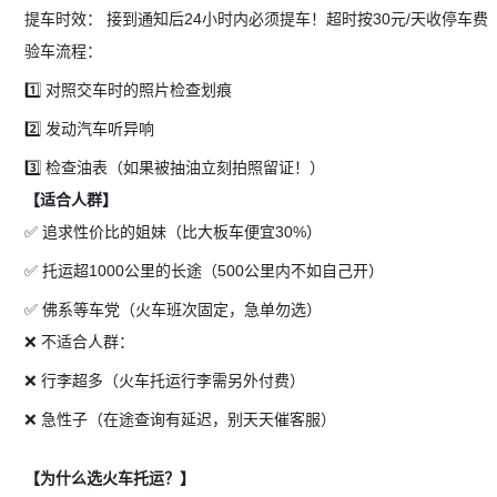
提车时效：
接到通知后24小时内必须提车！超时按30元/天收停车费
验车流程：
1️⃣ 对照交车时的照片检查划痕
2️⃣ 发动汽车听异响
3️⃣ 检查油表（如果被抽油立刻拍照留证！）
【适合人群】
✅ 追求性价比的姐妹（比大板车便宜30%）
✅ 托运超1000公里的长途（500公里内不如自己开）
✅ 佛系等车党（火车班次固定，急单勿选）
❌ 不适合人群：
❌ 行李超多（火车托运行李需另外付费）
❌ 急性子（在途查询有延迟，别天天催客服）
【为什么选火车托运？】