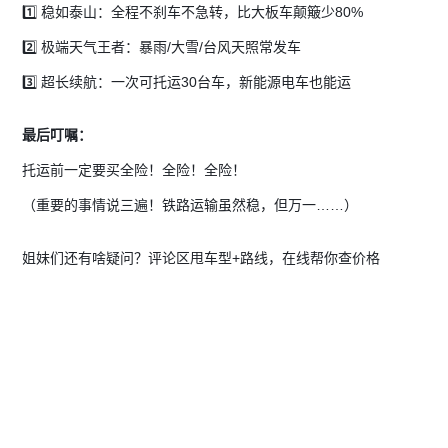
1️⃣
稳如泰山
：全程不刹车不急转，比大板车颠簸少80%
2️⃣
极端天气王者
：暴雨/大雪/台风天照常发车
3️⃣
超长续航
：一次可托运30台车，新能源电车也能运
最后叮嘱：
托运前一定要买全险！全险！全险！
（重要的事情说三遍！铁路运输虽然稳，但万一……）
姐妹们还有啥疑问？评论区甩车型+路线，在线帮你查价格