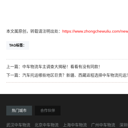
本文属原创，转载请注明出处：
https://www.zhongchewuliu.com/new
TAG标签：
上一篇：
中车物流车主调查大揭秘！看看有没有同款！
下一篇：
汽车托运哪些地区巨贵？新疆、西藏返程选择中车物流托运汽
热门城市
合作伙伴
武汉中车物流
北京中车物流
上海中车物流
广州中车物流
深圳