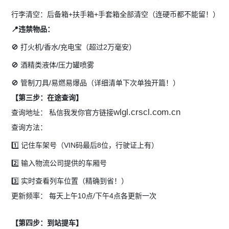
行李清空：后备箱+扶手箱+手套箱全部清空（连硬币都不能留！）
📍违禁物品：
🚫 打火机/香水/充电宝（超过2万毫安）
🚫 酒精类液体/压力罐喷雾
🚫 管制刀具/易燃易爆品（详细清单下次单独开篇！）
【第三步：在途查询】
wlgl.crscl.com.cn
查询地址：
私信我发你官方链接
查询方法：
1️⃣ 记住车架号（VIN码最后8位，行驶证上有）
2️⃣ 输入物流公司提供的车厢号
3️⃣ 实时查看列车位置（精确到省！）
更新频率：
每天上午10点/下午4点各更新一次
【第四步：到站提车】