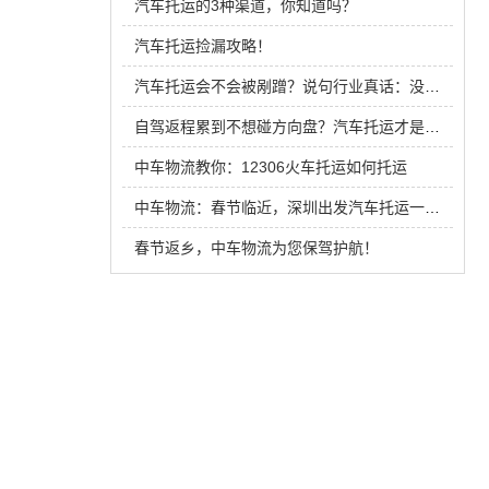
汽车托运的3种渠道，你知道吗？
汽车托运捡漏攻略！
汽车托运会不会被剐蹭？说句行业真话：没人能100%保证
自驾返程累到不想碰方向盘？汽车托运才是真躺平方案，3000公里竟比自驾省一半！
中车物流教你：12306火车托运如何托运
中车物流：春节临近，深圳出发汽车托运一览表
春节返乡，中车物流为您保驾护航！