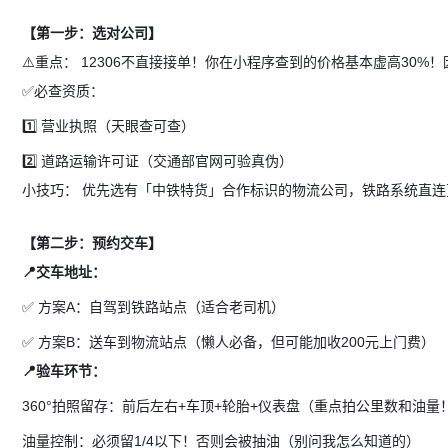
【第一步：选对公司】
⚠️重点：
12306不直接接单！你在小程序查到的价格基本虚高30
✅必查资质：
1️⃣ 营业执照（天眼查可查）
2️⃣ 道路运输许可证（交通部官网可验真伪）
小技巧：
优先选有「中铁特货」合作标识的物流公司，铁路系统直连
【第二步：预约交车】
📍交车地址：
✅ 方案A：自驾到铁路站点（适合老司机）
✅ 方案B：送车到物流站点（懒人必备，但可能加收200元上门费）
📍验车环节：
360°拍照留存：前后左右+车顶+轮胎+仪表盘（重点拍公里数和油量
油量控制：必须留1/4以下！否则会被抽油（别问我怎么知道的）