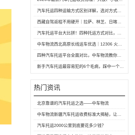
汽车托运四种运输方式区别详解，选对方式省钱又省心
西藏自驾返程不用硬开｜拉萨、林芝、日喀则中车物流汽车托运全指南
汽车托运平台大比拼！四种托运方式对比，省钱安全不踩坑
中车物流西北高原长线运车优选｜12306 火车托运热门线路全解析
四种汽车托运平台全面对比，中车物流教你运车怎么选才不踩坑
新手汽车托运最容易犯的6个毛病，踩中一个就容易吃亏
热门资讯
北京靠谱的汽车托运之选——中车物流
中车物流新疆汽车托运收费标准大揭秘，让你轻松省钱
汽车托运2000公里到底要花多少钱？