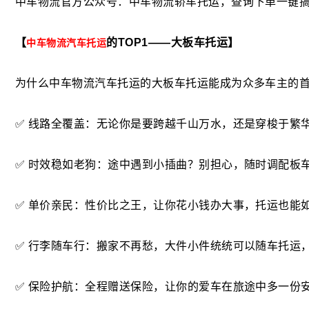
中车物流官方公众号：中车物流轿车托运，查询下单一键
【
的TOP1——大板车托运】
中车物流汽车托运
为什么
中车物流汽车托运的
大板车托运能成为众多车主的
✅
线路全覆盖
：无论你是要跨越千山万水，还是穿梭于繁
✅
时效稳如老狗
：途中遇到小插曲？别担心，随时调配板
✅
单价亲民
：性价比之王，让你花小钱办大事，托运也能
✅
行李随车行
：搬家不再愁，大件小件统统可以随车托运
✅
保险护航
：全程赠送保险，让你的爱车在旅途中多一份