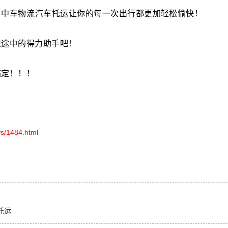
！
中车物流汽车托运
让你的每一次出行都更加轻松愉快！
旅途中的得力助手吧！
搞定！！！
s/1484.html
托运