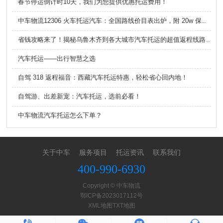
春节停运倒计时10天，我们为您提供优惠托运费用！
中车物流12306 火车托运汽车：全国路线价目表出炉，附 20w 保障，省心又划算
省钱攻略来了！揭秘乌鲁木齐到各大城市汽车托运的超值返程线路！
汽车托运——出行智慧之选
自驾 318 返程福音：西藏汽车托运特惠，轻松省心回内地！
自驾游、出差新宠：汽车托运，选前必看！
中车物流汽车托运怎么下单？
关于中车
服务项目
托运资讯
联系我们
400-990-6930
Copyright © 中车物流
鄂ICP备2023017112号
XML地图
TXT地图