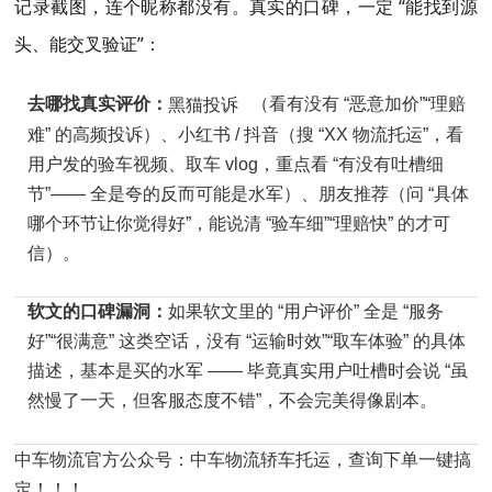
记录截图，连个昵称都没有。真实的口碑，一定 “能找到源
头、能交叉验证”：
去哪找真实评价：
黑猫投诉
（看有没有 “恶意加价”“理赔
难” 的高频投诉）、小红书 / 抖音（搜 “XX 物流托运”，看
用户发的验车视频、取车 vlog，重点看 “有没有吐槽细
节”—— 全是夸的反而可能是水军）、朋友推荐（问 “具体
哪个环节让你觉得好”，能说清 “验车细”“理赔快” 的才可
信）。
软文的口碑漏洞：
如果软文里的 “用户评价” 全是 “服务
好”“很满意” 这类空话，没有 “运输时效”“取车体验” 的具体
描述，基本是买的水军 —— 毕竟真实用户吐槽时会说 “虽
然慢了一天，但客服态度不错”，不会完美得像剧本。
中车物流官方公众号：中车物流轿车托运，查询下单一键搞
定！！！