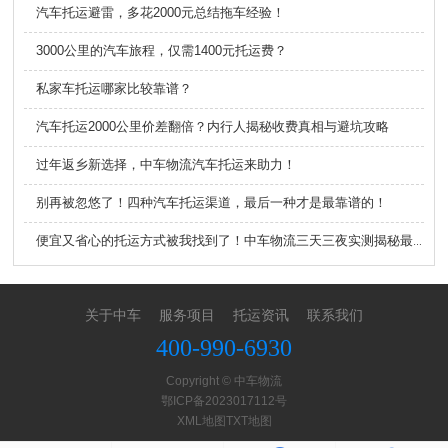
汽车托运避雷，多花2000元总结拖车经验！
3000公里的汽车旅程，仅需1400元托运费？
私家车托运哪家比较靠谱？
汽车托运2000公里价差翻倍？内行人揭秘收费真相与避坑攻略
过年返乡新选择，中车物流汽车托运来助力！
别再被忽悠了！四种汽车托运渠道，最后一种才是最靠谱的！
便宜又省心的托运方式被我找到了！中车物流三天三夜实测揭秘最优选
关于中车
服务项目
托运资讯
联系我们
400-990-6930
Copyright © 中车物流
鄂ICP备2023017112号
XML地图
TXT地图