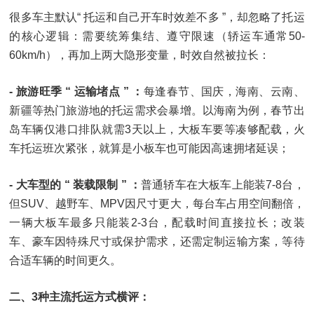
很多车主默认“ 托运和自己开车时效差不多 ”，却忽略了托运
的核心逻辑：需要统筹集结、遵守限速（轿运车通常50-
60km/h），再加上两大隐形变量，时效自然被拉长：
- 旅游旺季 “ 运输堵点 ” ：
每逢春节、国庆，海南、云南、
新疆等热门旅游地的托运需求会暴增。以海南为例，春节出
岛车辆仅港口排队就需3天以上，大板车要等凑够配载，火
车托运班次紧张，就算是小板车也可能因高速拥堵延误；
- 大车型的 “ 装载限制 ” ：
普通轿车在大板车上能装7-8台，
但SUV、越野车、MPV因尺寸更大，每台车占用空间翻倍，
一辆大板车最多只能装2-3台，配载时间直接拉长；改装
车、豪车因特殊尺寸或保护需求，还需定制运输方案，等待
合适车辆的时间更久。
二、3种主流托运方式横评：