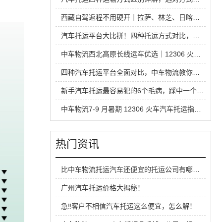
西藏自驾返程不用硬开｜拉萨、林芝、日喀则中车物流汽车托运全指南
汽车托运平台大比拼！四种托运方式对比，省钱安全不踩坑
中车物流西北高原长线运车优选｜12306 火车托运热门线路全解析
四种汽车托运平台全面对比，中车物流教你运车怎么选才不踩坑
新手汽车托运最容易犯的6个毛病，踩中一个就容易吃亏
中车物流7-9 月暑期 12306 火车汽车托运指南，超长线运车最优方案
热门资讯
比中车物流托运汽车还便宜的托运公司有哪些？
广州汽车托运价格大揭秘！
急‼️客户不相信汽车托运这么便宜，怎么解！