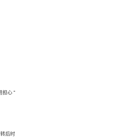
？
担心 “
中转后时