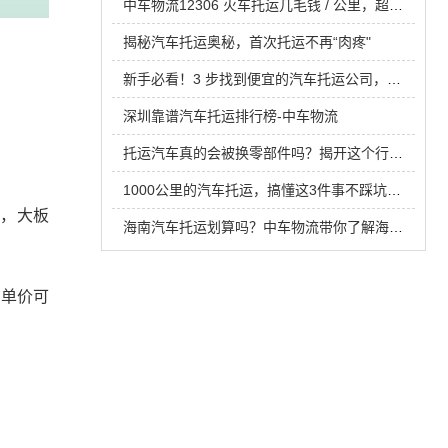
中车物流12306 火车托运几毛钱 / 公里，超长途运车省钱新选择
揭秘汽车托运奥秘，首次托运不再“肉疼"
新手必看！3 步找到便宜的汽车托运公司，不踩低价陷阱​！
深圳靠谱汽车托运排行榜-中车物流
托运汽车真的会被换零部件吗？揭开这个行业的黑幕！
1000公里的汽车托运，搞懂这3件事不踩坑！中车物流汽车托运攻略新手直接抄！
带，大板
海南汽车托运划算吗？中车物流带你了解海南汽车托运
，单价可