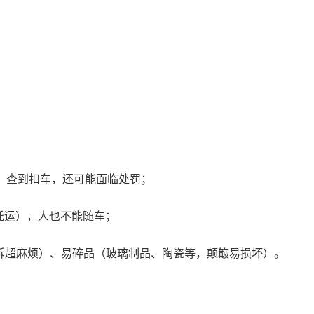
等，查到扣车，还可能面临处罚；
托运），人也不能随车；
诉超麻烦）、易碎品（玻璃制品、陶瓷等，颠簸易损坏）。