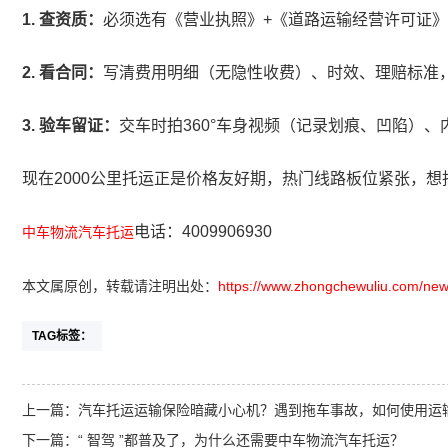
1. 查资质：
必须选有《营业执照》+《道路运输经营许可证
2. 看合同：
写清费用明细（无隐性收费）、时效、理赔标准，
3. 验车留证：
交车时拍360°车身视频（记录划痕、凹陷）
现在2000公里托运正是价格友好期，热门线路板位紧张，想
电话：4009906930
中车物流汽车托运
本文属原创，转载请注明出处：
https://www.zhongchewuliu.com/new
TAG标签：
上一篇：
汽车托运运输保险暗藏小心机？遇到拖车事故，如何使用运
下一篇：
“ 智驾 ”都普及了，为什么还需要中车物流汽车托运？