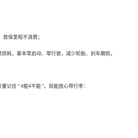
伤，首保里程不浪费；
正常损耗，基本零启动、零行驶，减少轮胎、刹车磨损。
住 “ 4能4不能 ”，就能放心带行李：