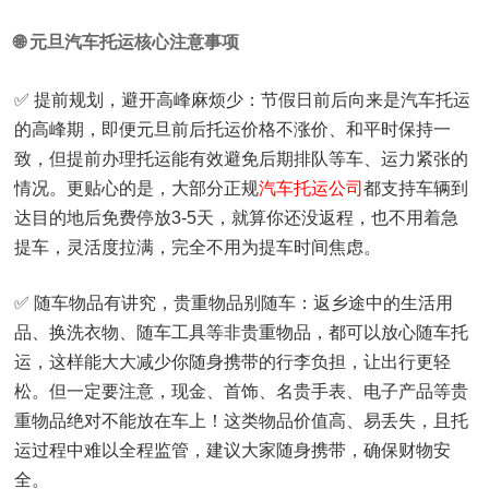
🌐 元旦汽车托运核心注意事项
✅ 提前规划，避开高峰麻烦少：节假日前后向来是汽车托运
的高峰期，即便元旦前后托运价格不涨价、和平时保持一
致，但提前办理托运能有效避免后期排队等车、运力紧张的
情况。更贴心的是，大部分正规
汽车托运公司
都支持车辆到
达目的地后免费停放3-5天，就算你还没返程，也不用着急
提车，灵活度拉满，完全不用为提车时间焦虑。
✅ 随车物品有讲究，贵重物品别随车：返乡途中的生活用
品、换洗衣物、随车工具等非贵重物品，都可以放心随车托
运，这样能大大减少你随身携带的行李负担，让出行更轻
松。但一定要注意，现金、首饰、名贵手表、电子产品等贵
重物品绝对不能放在车上！这类物品价值高、易丢失，且托
运过程中难以全程监管，建议大家随身携带，确保财物安
全。