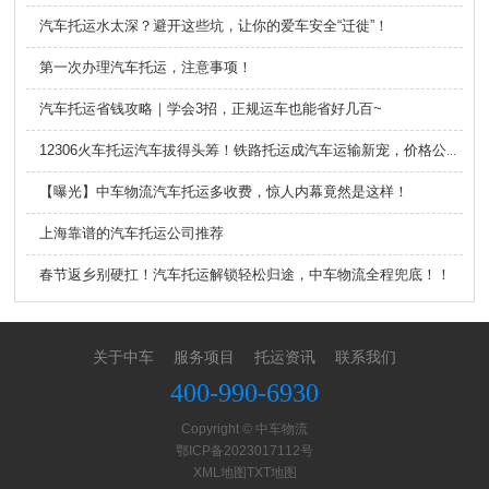
汽车托运水太深？避开这些坑，让你的爱车安全“迁徙”！
第一次办理汽车托运，注意事项！
汽车托运省钱攻略｜学会3招，正规运车也能省好几百~
12306火车托运汽车拔得头筹！铁路托运成汽车运输新宠，价格公道线路广
【曝光】中车物流汽车托运多收费，惊人内幕竟然是这样！
上海靠谱的汽车托运公司推荐
春节返乡别硬扛！汽车托运解锁轻松归途，中车物流全程兜底！！
关于中车
服务项目
托运资讯
联系我们
400-990-6930
Copyright © 中车物流
鄂ICP备2023017112号
XML地图
TXT地图