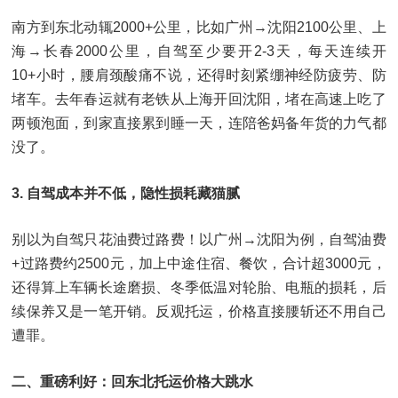
南方到东北动辄2000+公里，比如广州→沈阳2100公里、上
海→长春2000公里，自驾至少要开2-3天，每天连续开
10+小时，腰肩颈酸痛不说，还得时刻紧绷神经防疲劳、防
堵车。去年春运就有老铁从上海开回沈阳，堵在高速上吃了
两顿泡面，到家直接累到睡一天，连陪爸妈备年货的力气都
没了。
3. 自驾成本并不低，隐性损耗藏猫腻
别以为自驾只花油费过路费！以广州→沈阳为例，自驾油费
+过路费约2500元，加上中途住宿、餐饮，合计超3000元，
还得算上车辆长途磨损、冬季低温对轮胎、电瓶的损耗，后
续保养又是一笔开销。反观托运，价格直接腰斩还不用自己
遭罪。
二、重磅利好：回东北托运价格大跳水