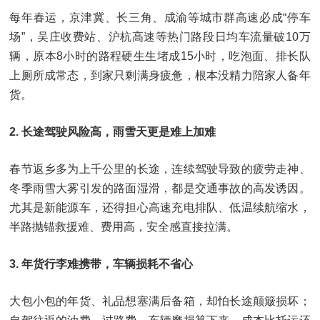
每年春运，京津冀、长三角、成渝等城市群高速必成“停车
场”，吴庄收费站、沪杭高速等热门路段日均车流量破10万
辆，原本8小时的路程硬生生堵成15小时，吃泡面、排长队
上厕所成常态，到家只剩满身疲惫，根本没精力陪家人备年
货。
2. 长途驾驶风险高，雨雪天更是难上加难
春节返乡多为上千公里的长途，连续驾驶导致的疲劳走神、
冬季雨雪大雾引发的路面湿滑，都是交通事故的高发诱因。
尤其是新能源车，还得担心高速充电排队、低温续航缩水，
半路抛锚救援难、费用高，安全感直接拉满。
3. 年货行李难携带，车辆损耗不省心
大包小包的年货、礼品想塞满后备箱，却怕长途颠簸损坏；