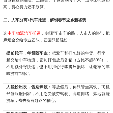
自驾往返的油费、过路费、车辆磨损算下来，成本比托运还
高，费心费力还不划算。
二、人车分离+汽车托运，解锁春节返乡新姿势
选
中车物流汽车托运
，实现“车走车的路，人走人的路”，把
麻烦全交给专业团队，团圆只留轻松：
提前托车，年货随车走：
把爱车和打包好的年货、行李一
起交给中车物流，密封打包放后备箱（占比不超80%），
不用额外寄快递，也不用担心行李挤压损坏，让老家的年
味提前“到位”。
人轻松出发，告别奔波：
等放假后，你只管坐高铁、飞机
舒舒服服回家，不用忍受疲劳驾驶、高速拥堵，落地就能
提车，省去所有赶路的糟心。