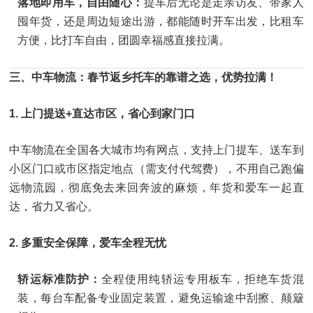
落地即用车，自由随心：
提车后无论是走亲访友、带家人
囤年货，还是周边短途出游，都能随时开车出发，比租车
方便，比打车自由，团圆幸福感直接拉满。
三、中车物流：春节返乡托车的靠谱之选，优势拉满！
1. 上门提送+直达市区，省心到家门口
中车物流在全国各大城市均有网点，支持上门提车、送车到
小区门口或市区指定地点（需支付代驾费），不用自己跑偏
远物流园，彻底免去来回奔波的麻烦，年货和爱车一起直
达，省力又省心。
2. 多重安全保障，爱车全程无忧
轿运标准防护：
全程使用纯轿运专用板车，拒绝车货混
装，每台车配备专业固定装置，避免运输途中刮擦、颠簸