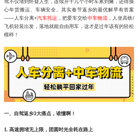
驾不仅堵到怀疑人生，连续开十几个小时车累到瘫，还得操
心年货搬运、车辆安全。其实春节返乡的最优解早有答案
——人车分离+
汽车托运
，把爱车交给
中车物流
，人坐高铁/
飞机轻装出发，落地就能自由用车，这才是过年该有的轻松
模样！
一、自驾返乡3大痛点，谁懂啊！
1. 高速拥堵无上限，团圆时光全耗在路上