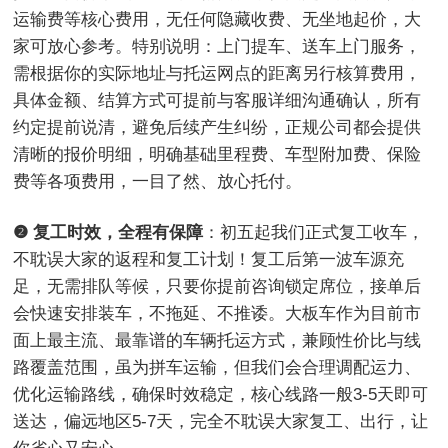
运输费等核心费用，无任何隐藏收费、无坐地起价，大
家可放心参考。特别说明：上门提车、送车上门服务，
需根据你的实际地址与托运网点的距离另行核算费用，
具体金额、结算方式可提前与客服详细沟通确认，所有
约定提前说清，避免后续产生纠纷，正规公司都会提供
清晰的报价明细，明确基础里程费、车型附加费、保险
费等各项费用，一目了然、放心托付。
❷ 复工时效，全程有保障
：初五起我们正式复工收车，
不耽误大家的返程和复工计划！复工后第一波车源充
足，无需排队等候，只要你提前咨询锁定席位，接单后
会快速安排装车，不拖延、不推诿。大板车作为目前市
面上最主流、最靠谱的车辆托运方式，兼顾性价比与线
路覆盖范围，虽为拼车运输，但我们会合理调配运力、
优化运输路线，确保时效稳定，核心线路一般3-5天即可
送达，偏远地区5-7天，完全不耽误大家复工、出行，让