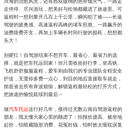
洱海的治愈风光，还有西双版纳的热带烟火气，一路走
走停停、尽兴游玩，把美好与松弛都藏进了旅途里。可
返程时一想到要开几百上千公里，瞬间犯了难——长途
驾驶的疲惫感、高速返程高峰的堵车煎熬、一路飙升的
油费路费开支，再加上车辆长时间行驶的损耗，想想都
头大！
别硬扛！自驾游结束不想开车，最省心、最省力的选
择，就是把车托运回家！你只需收拾好行李，坐高铁、
飞机舒舒服服返程，爱车则由我们的专业团队全程安全
护送，无需你多费一点心，到目的地后直接取车就走，
彻底省去所有奔波烦恼，解锁返程最轻松的打开方式，
把旅途的愉悦延续到最后～
做
汽车托运
这行好几年，接待过无数云南自驾游返程的
朋友，我太懂大家心里的顾虑了：怕报价虚高、被坐地
起价，怕暗藏隐形消费、花冤枉钱，怕时效太慢耽误复