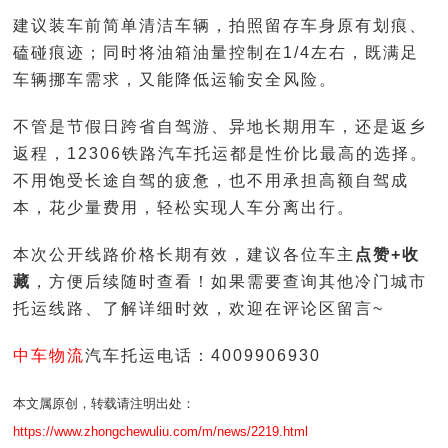
建议装车前简单清洁车辆，拍照留存车身原有划痕、
磕碰痕迹；同时将油箱油量控制在1/4左右，既满足
车辆挪车需求，又能降低运输安全风险。
不管是节假日跨省自驾游、异地长期用车，还是返乡
返程，12306铁路汽车托运都是性价比最高的选择。
不用饱受长途自驾的疲惫，也不用承担高额自驾成
本，花少量费用，轻松实现人车分离出行。
本次公开线路价格长期有效，建议各位车主
点赞+收
藏
，方便后续随时查看！如果需要查询其他冷门城市
托运线路、了解详细时效，欢迎在评论区留言~
中车物流
汽车托运电话：4009906930
本文属原创，转载请注明出处：
https://www.zhongchewuliu.com/m/news/2219.html