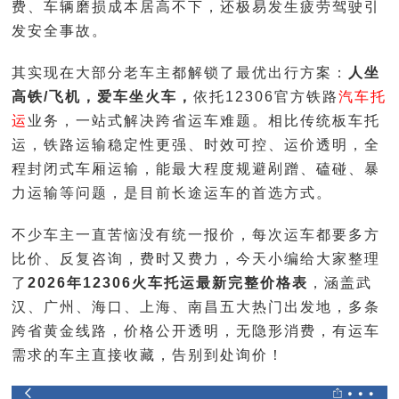
费、车辆磨损成本居高不下，还极易发生疲劳驾驶引
发安全事故。
其实现在大部分老车主都解锁了最优出行方案：
人坐
高铁/飞机，爱车坐火车
，
依托12306官方铁路
汽车托
运
业务，一站式解决跨省运车难题。相比传统板车托
运，铁路运输稳定性更强、时效可控、运价透明，全
程封闭式车厢运输，能最大程度规避剐蹭、磕碰、暴
力运输等问题，是目前长途运车的首选方式。
不少车主一直苦恼没有统一报价，每次运车都要多方
比价、反复咨询，费时又费力，今天小编给大家整理
了
2026年12306火车托运最新完整价格表
，涵盖武
汉、广州、海口、上海、南昌五大热门出发地，多条
跨省黄金线路，价格公开透明，无隐形消费，有运车
需求的车主直接收藏，告别到处询价！