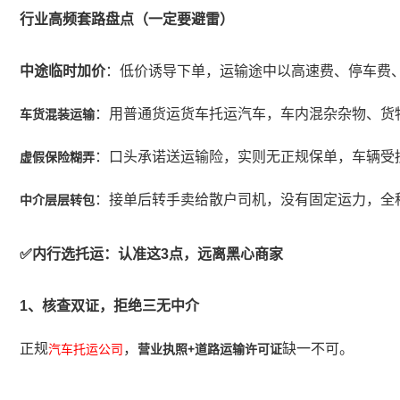
行业高频套路盘点（一定要避雷）
中途临时加价
：低价诱导下单，运输途中以高速费、停车费
：用普通货运货车托运汽车，车内混杂杂物、货
车货混装运输
：口头承诺送运输险，实则无正规保单，车辆受
虚假保险糊弄
：接单后转手卖给散户司机，没有固定运力，全
中介层层转包
✅内行选托运：认准这3点，远离黑心商家
1、核查双证，拒绝三无中介
正规
，
缺一不可。
汽车托运公司
营业执照+道路运输许可证
这两份资质是筛选合规商家的硬性门槛，能直接过滤掉个人