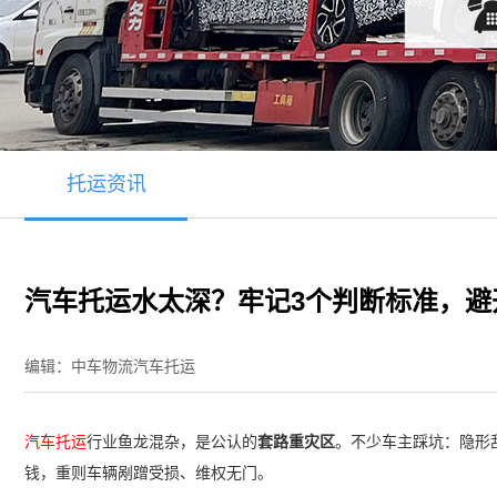
托运资讯
汽车托运水太深？牢记3个判断标准，避
编辑：中车物流汽车托运
汽车托运
行业鱼龙混杂，是公认的
套路重灾区
。不少车主踩坑：隐形
钱，重则车辆剐蹭受损、维权无门。