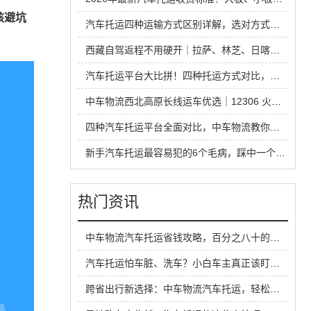
核避坑
汽车托运四种运输方式区别详解，选对方式省钱又省心
西藏自驾返程不用硬开｜拉萨、林芝、日喀则中车物流汽车托运全指南
汽车托运平台大比拼！四种托运方式对比，省钱安全不踩坑
中车物流西北高原长线运车优选｜12306 火车托运热门线路全解析
四种汽车托运平台全面对比，中车物流教你运车怎么选才不踩坑
新手汽车托运最容易犯的6个毛病，踩中一个就容易吃亏
热门资讯
中车物流汽车托运省钱攻略，百分之八十的人还不知道！
汽车托运怕车脏、洗车？小白车主真正该盯的是这 4 件事！
跨省出行新选择：中车物流汽车托运，轻松又实惠！