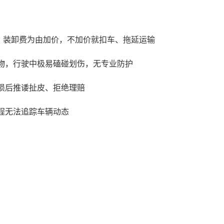
、装卸费为由加价，不加价就扣车、拖延运输
物，行驶中极易磕碰划伤，无专业防护
损后推诿扯皮、拒绝理赔
程无法追踪车辆动态
司机、无证黄牛、违规小作坊。没有资质的运输车辆，不仅容易