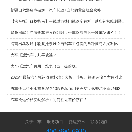
新疆自驾游痛点破解：汽车托运+自驾的黄金组合攻略
【汽车托运价格指南】一线城市热门线路全解析，助您轻松规划爱车旅程！
紧急提醒！年底托车进入倒计时，中车物流最后一波车位速抢！！
海南出岛攻略｜轮渡抢票难？自驾车主必看的两种离岛方案对比
火车托运汽车，别再被骗？
火车托运汽车费用一览表（五一提前版）
2026年最新汽车托运收费标准！大板、小板、铁路运输全方位对比
汽车托运行业水有多深？10次托运血泪史总结：这些坑不踩能省2万！
汽车托运价格变动解析：为何往返差价存在？
关于中车
服务项目
托运资讯
联系我们
400-990-6930