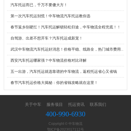
汽车托运而已，千万不要傻大方！
第一次汽车托运别慌！中车物流汽车托运教你选
春节返乡别硬扛！汽车托运解锁轻松归途，中车物流全程兜底！！
自驾游、出差不想开车？汽车托运成新宠！
武汉中车物流汽车托运好消息！价格平稳、线路全，热门城市费用超给力
西安汽车托运哪家强？中车物流价格对比详解
五一出游，汽车托运就选靠谱的中车物流，返程托运省心又省钱
春节汽车托运价格大揭秘：你的省钱攻略就在这里！
关于中车
服务项目
托运资讯
联系我们
400-990-6930
Copyright © 中车物流
鄂ICP备2023017112号