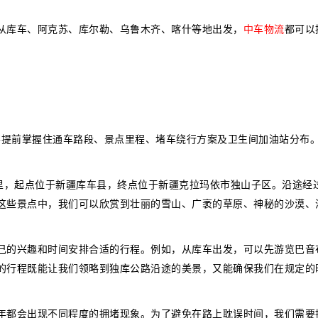
从库车、阿克苏、库尔勒、乌鲁木齐、喀什等地出发，
中车物流
都可以
要提前掌握住通车路段、景点里程、堵车绕行方案及卫生间加油站分布
公里，起点位于新疆库车县，终点位于新疆克拉玛依市独山子区。沿途经
这些景点中，我们可以欣赏到壮丽的雪山、广袤的草原、神秘的沙漠、
己的兴趣和时间安排合适的行程。例如，从库车出发，可以先游览巴音
的行程既能让我们领略到独库公路沿途的美景，又能确保我们在规定的
年都会出现不同程度的拥堵现象。为了避免在路上耽误时间，我们需要