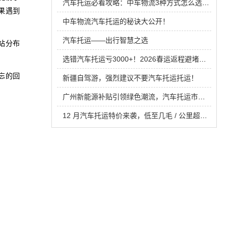
汽车托运必看攻略：中车物流3种方式怎么选？看完不花冤枉钱
果遇到
中车物流汽车托运的秘诀大公开！
汽车托运——出行智慧之选
站分布
选错汽车托运亏3000+！2026春运返程避堵，带娃带老人必看攻略
忘的回
新疆自驾游，强烈建议不要汽车托运托运！
广州新能源补贴引领绿色潮流，汽车托运市场迎来新机遇！
12 月汽车托运特价来袭，低至几毛 / 公里超划算！