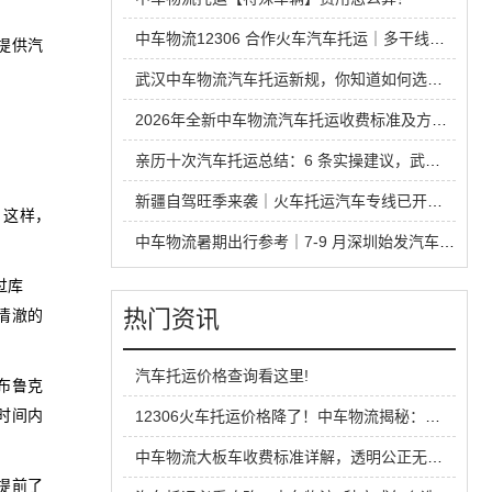
中车物流12306 合作火车汽车托运｜多干线出行攻略，读懂铁路运车的优势与避坑要点
提供汽
武汉中车物流汽车托运新规，你知道如何选靠谱汽车托运公司⁉️
2026年全新中车物流汽车托运收费标准及方式详解
亲历十次汽车托运总结：6 条实操建议，武汉中车物流帮你打破行业信息差
新疆自驾旺季来袭｜火车托运汽车专线已开通！优缺点全解析
。这样，
中车物流暑期出行参考｜7-9 月深圳始发汽车托运全攻略
过库
热门资讯
清澈的
汽车托运价格查询看这里!
布鲁克
时间内
12306火车托运价格降了！中车物流揭秘：火车托运
中车物流大板车收费标准详解，透明公正无忧托运
提前了