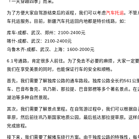
「一天穿越四季」而来。
为了方便大家自驾游结束后的返程，我们可以考虑
汽车托运
。不管
车托运服务。目前，新疆汽车托运回内地都是特价线路，如：
库车-成都、武汉、郑州：2100-2400元

喀什-成都、武汉：2100-2400元

乌鲁木齐-成都、武汉、上海：1600-2000元
6.1号通路，肯定很多人前往。为了免去不必要的麻烦，大家一定
我们在享受美景的同时，也能保证行车的安全和顺畅。
首先，我们需要了解独库公路的通车路段。独库公路全长约561
车、巴音布鲁克、巩乃斯、那拉提、巴音郭楞等多个著名景点。在
湖泊等多种自然景观。
其次，我们需要了解景点里程。在自驾游过程中，我们可以根据自
草原，然后前往巩乃斯国家地质公园，最后抵达那拉提草原。这样
完成旅程。
接下来，我们需要了解堵车绕行方案。由于独库公路的特殊性，每