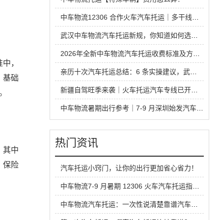
中车物流12306 合作火车汽车托运｜多干线出行攻略，读懂铁路运车的优势与避坑要点
武汉中车物流汽车托运新规，你知道如何选靠谱汽车托运公司⁉️
2026年全新中车物流汽车托运收费标准及方式详解
准中，
亲历十次汽车托运总结：6 条实操建议，武汉中车物流帮你打破行业信息差
，基础
新疆自驾旺季来袭｜火车托运汽车专线已开通！优缺点全解析
。
中车物流暑期出行参考｜7-9 月深圳始发汽车托运全攻略
热门资讯
，其中
，保险
汽车托运小窍门，让你的出行更加省心省力！
中车物流7-9 月暑期 12306 火车汽车托运指南，超长线运车最优方案
中车物流汽车托运：一次性说清楚靠谱汽车托运平台