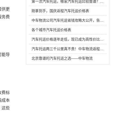
第一次汽车托运，哪家汽车托运比较靠谱？如何计算汽车托运费用！
提供更
刚拿到手，国庆返程汽车托运价格表
服务费
中车物流公司汽车托运省钱攻略大公开，告别盲目下单！
各个城市汽车托运价格表
汽车托运价格逐年走低，现已成为高性价比之选
汽车托运两三千公里真不贵！中车物流返程车特价捡漏丨单公里低至1元内
可能导
北京靠谱的汽车托运之选——中车物流
收费标
输成本
。这些