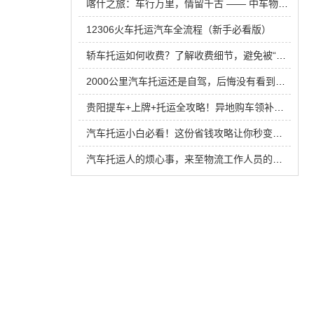
喀什之旅：车行万里，情留千古 —— 中车物流汽车托运攻略与旅行贴士！
12306火车托运汽车全流程（新手必看版）
轿车托运如何收费？了解收费细节，避免被“坑”！
2000公里汽车托运还是自驾，后悔没有看到这篇文章
贵阳提车+上牌+托运全攻略！异地购车领补贴，省时省力还省钱！
汽车托运小白必看！这份省钱攻略让你秒变行家
汽车托运人的烦心事，来至物流工作人员的吐槽​