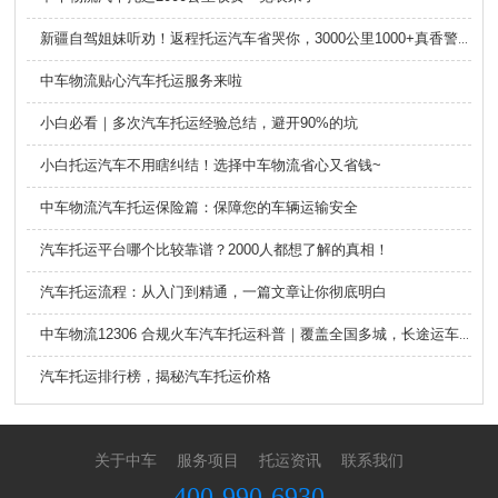
新疆自驾姐妹听劝！返程托运汽车省哭你，3000公里1000+真香警告！
中车物流贴心汽车托运服务来啦
小白必看｜多次汽车托运经验总结，避开90%的坑
小白托运汽车不用瞎纠结！选择中车物流省心又省钱~
​中车物流汽车托运保险篇：保障您的车辆运输安全
汽车托运平台哪个比较靠谱？2000人都想了解的真相！
汽车托运流程：从入门到精通，一篇文章让你彻底明白
中车物流12306 合规火车汽车托运科普｜覆盖全国多城，长途运车稳定优选
汽车托运排行榜，揭秘汽车托运价格
关于中车
服务项目
托运资讯
联系我们
400-990-6930