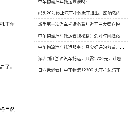
中车物流汽车托运靠谱吗？
码头26号停止汽车托运板车进出，影响岛内车辆托运
机工资
新手第一次汽车托运必看！避开三大智商税，省下3000元冤枉钱
中车物流汽车托运省钱秘籍：选对时间线路，拒绝冤枉钱！
中车物流汽车托运服务：真实好评的力量，让犹豫不再成为障碍！
深圳到江浙沪汽车托运，只需1700元，让您的爱车安全快捷！
高了。
自驾党必看！中车物流12306 火车托运汽车，原来可以这么省
格自然