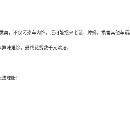
烂发臭，不仅污染车内饰，还可能招来老鼠、蟑螂，损害其他车辆
车异味难除，最终花费数千元清洁。
无法理赔！
）