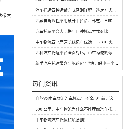
患！
汽车托运四种运输方式区别详解，选对方式省钱又省心
就带大
西藏自驾返程不用硬开｜拉萨、林芝、日喀则中车物流汽车托运全指南
汽车托运平台大比拼！四种托运方式对比，省钱安全不踩坑
中车物流西北高原长线运车优选｜12306 火车托运热门线路全解析
四种汽车托运平台全面对比，中车物流教你运车怎么选才不踩坑
新手汽车托运最容易犯的6个毛病，踩中一个就容易吃亏
热门资讯
自驾VS中车物流汽车托运：长途出行前，这笔账您算透了吗？
500 公里，中车物流为什么不推荐你汽车托运？看完这篇不花冤枉钱
中车物流汽车托运避坑法则！