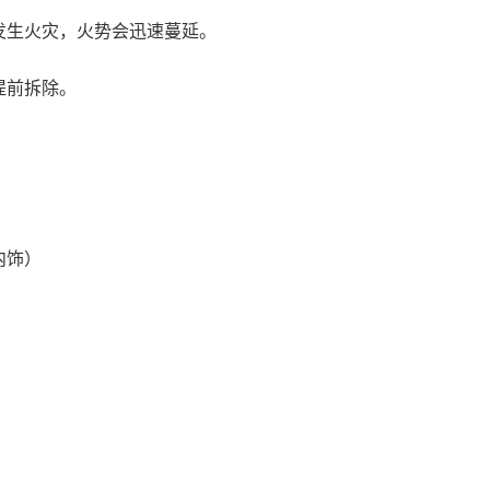
发生火灾，火势会迅速蔓延。
提前拆除。
内饰）