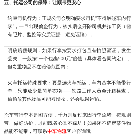
五、托运公司的保障：让顺带更安心
约束司机行为：正规公司会明确要求司机“不得触碰车内行
李”，一旦出现偷盗行为，核实后会开除司机并扣工资（需
有照片、监控等实质证据，避免诬陷）；
明确赔偿规则：如果行李按要求打包且有拍照留证，发生
丢失，一般按“一个包裹500元”赔偿（具体看合同约定），
但贵重物品不在赔偿范围内；
火车托运特殊要求：要是选火车托运，车内基本不能带行
李，只能放少量简单衣物——铁路工作人员会开箱检查，
偷偷放其他物品可能被没收，还会耽误运输。
托车带行李本是图方便，千万别反过来因行李添堵。按规则
带、做好防护，才能既省心又不踩坑！如果还不确定某件物
品能不能带，可联系
中车物流
客户咨询哦