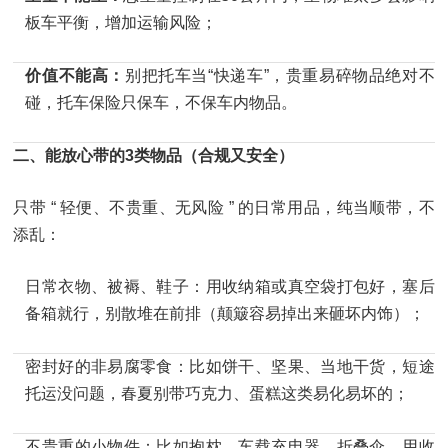
板车平衡，增加运输风险；
价值不能高：
别把托车当“快递车”，贵重易碎物品绝对不
碰，托车保险只保车，不保车内物品。
二、能放心带的3类物品（合规又安全）
只带 “ 轻便、不贵重、无风险 ” 的日常用品，纯当顺带，不
添乱：
日常衣物、被褥、鞋子：用收纳箱或真空袋打包好，塞后
备箱就行，别散堆在前排（颠簸容易掉出来砸坏内饰）；
密封好的非易腐零食：比如饼干、坚果、当地干货，短途
托运没问题，春夏别带巧克力、蛋糕这类易化易坏的；
不贵重的小物件：比如抱枕、车载充电器、折叠伞，用收