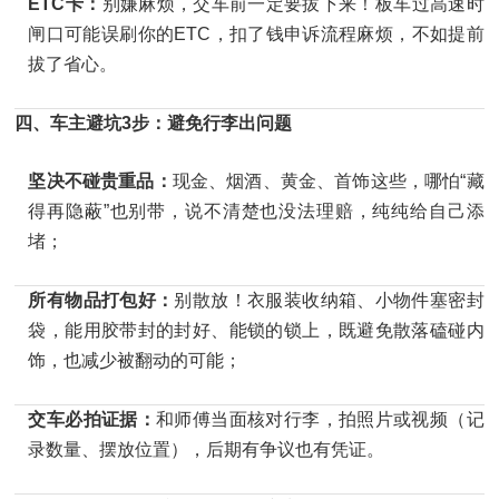
ETC卡：
别嫌麻烦，交车前一定要拔下来！板车过高速时
闸口可能误刷你的ETC，扣了钱申诉流程麻烦，不如提前
拔了省心。
四、车主避坑3步：避免行李出问题
坚决不碰贵重品：
现金、烟酒、黄金、首饰这些，哪怕“藏
得再隐蔽”也别带，说不清楚也没法理赔，纯纯给自己添
堵；
所有物品打包好：
别散放！衣服装收纳箱、小物件塞密封
袋，能用胶带封的封好、能锁的锁上，既避免散落磕碰内
饰，也减少被翻动的可能；
交车必拍证据：
和师傅当面核对行李，拍照片或视频（记
录数量、摆放位置），后期有争议也有凭证。