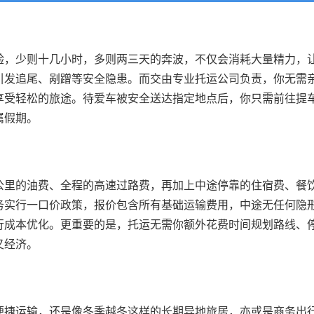
验，少则十几小时，多则两三天的奔波，不仅会消耗大量精力，
引发追尾、剐蹭等安全隐患。而交由专业托运公司负责，你无需
享受轻松的旅途。待爱车被安全送达指定地点后，你只需前往提
属假期。
公里的油费、全程的高速过路费，再加上中途停靠的住宿费、餐
务实行一口价政策，报价包含所有基础运输费用，中途无任何隐
行成本优化。更重要的是，托运无需你额外花费时间规划路线、
又经济。
便捷运输，还是像冬季越冬这样的长期异地旅居，亦或是商务出