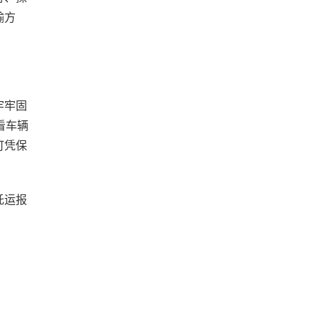
输方
牢牢固
看车辆
可凭保
托运报