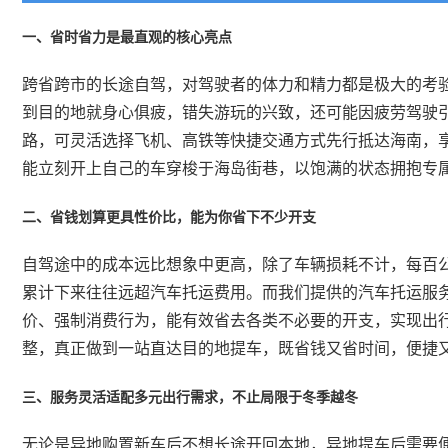
一、省时省力是最直观的核心亮点
跨省跨市的长途自驾，对驾驶者的体力和精力都是极大的考
到目的地就身心俱疲，错失游玩的兴致，还可能因疲劳驾驶
路，可灵活选择飞机、高铁等快捷交通方式先行抵达海南，
能立刻开上自己的车穿梭于海岛街巷，以饱满的状态拥抱专
二、省钱划算更具性价比，能为你省下不少开支
自驾途中的成本远比想象中更高，除了车辆损耗不计，每百
累计下来往往远超汽车托运费用。而我们提供的汽车托运服
价、强制消费行为，能有效省去各类不必要的开支，实现出
整，真正做到一站直达目的地提车，既省钱又省时间，便捷
三、服务灵活适配多元出行需求，不止局限于冬季越冬
无论是异地购置新车后不想长途开回本地，异地提车后需要