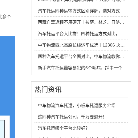
汽车托运四种运输方式区别详解，选对方式省钱又省心
北多个
西藏自驾返程不用硬开｜拉萨、林芝、日喀则中车物流汽车托运全指南
汽车托运平台大比拼！四种托运方式对比，省钱安全不踩坑
中车物流西北高原长线运车优选｜12306 火车托运热门线路全解析
四种汽车托运平台全面对比，中车物流教你运车怎么选才不踩坑
新手汽车托运最容易犯的6个毛病，踩中一个就容易吃亏
热门资讯
中车物流汽车托运，小板车托运服务介绍
这四种汽车托运公司，千万要避开！
汽车托运哪个平台比较好？