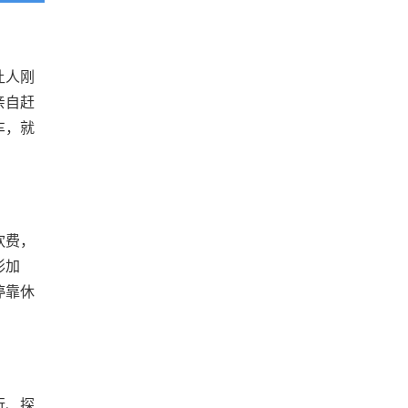
让人刚
亲自赶
车，就
饮费，
形加
停靠休
行、探