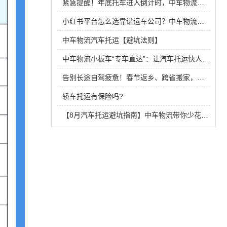
紧急提醒！年底托车进入倒计时，中车物流最后一波车位速抢！！
小红书平台怎么选靠谱运车公司？中车物流教你看完再也不踩坑
中车物流汽车托运【避坑法则】
中车物流小板车“专车直达”：让汽车托运快人一步，省心到家！
告别长途自驾疲惫！春节返乡、跨省搬家，汽车托运更省心实惠
轿车托运有保险吗?
【8月汽车托运避坑指南】中车物流带你少花冤枉钱