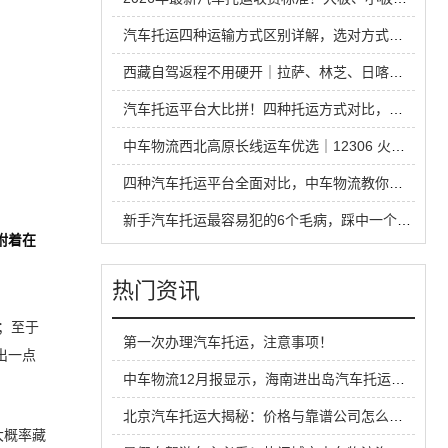
汽车托运四种运输方式区别详解，选对方式省钱又省心
西藏自驾返程不用硬开｜拉萨、林芝、日喀则中车物流汽车托运全指南
汽车托运平台大比拼！四种托运方式对比，省钱安全不踩坑
中车物流西北高原长线运车优选｜12306 火车托运热门线路全解析
四种汽车托运平台全面对比，中车物流教你运车怎么选才不踩坑
新手汽车托运最容易犯的6个毛病，踩中一个就容易吃亏
附着在
热门资讯
；至于
第一次办理汽车托运，注意事项！
出一点
中车物流12月报显示，海南进出岛汽车托运即将迎来旺季！
北京汽车托运大揭秘：价格与靠谱公司怎么选？
大概率藏