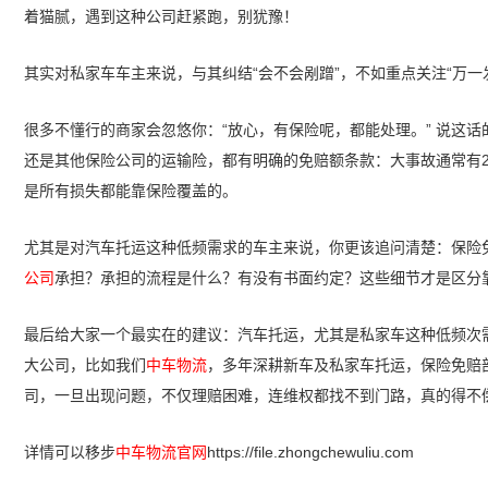
着猫腻，遇到这种公司赶紧跑，别犹豫！
其实对私家车车主来说，与其纠结“会不会剐蹭”，不如重点关注“万
很多不懂行的商家会忽悠你：“放心，有保险呢，都能处理。” 说这
还是其他保险公司的运输险，都有明确的免赔额条款：大事故通常有2
是所有损失都能靠保险覆盖的。
尤其是对汽车托运这种低频需求的车主来说，你更该追问清楚：保险
公司
承担？承担的流程是什么？有没有书面约定？这些细节才是区分
最后给大家一个最实在的建议：汽车托运，尤其是私家车这种低频次
大公司，比如我们
中车物流
，多年深耕新车及私家车托运，保险免赔
司，一旦出现问题，不仅理赔困难，连维权都找不到门路，真的得不
详情可以移步
中车物流官网
https://file.zhongchewuliu.com