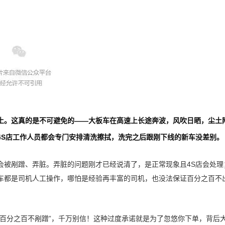
土。这真的是不可避免的——大板车在高速上长途奔波，风吹日晒，尘土
4S店工作人员都会专门安排清洗擦拭，洗完之后跟刚下线的新车没差别。
会被剐蹭、弄脏。弄脏的问题刚才已经说清了，是正常现象且4S店会处理
车都是司机人工操作，哪怕是经验再丰富的司机，也没法保证百分之百不
“百分之百不剐蹭”，千万别信！这种过度承诺就是为了忽悠你下单，背后