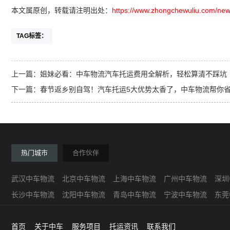
本文属原创，转载请注明出处：
https://www.zhongchewuliu.com/new
TAG标签：
上一篇：
姐妹必看：中车物流汽车托运费用全解析，轻松算清不踩坑
下一篇：
春节返乡别自驾！汽车托运5大优势太香了，中车物流帮你
热门城市
合作伙伴
武汉中车物流
北京中车物流
上海中车物流
广州中车物流
深圳
长沙中车物流
沈阳中车物流
青岛中车物流
宁波中车物流
东莞
首页
关于中车
服务项目
托运资讯
联系我们