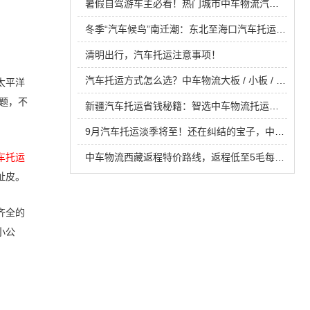
暑假自驾游车主必看！热门城市中车物流汽车托运攻略，低至几毛钱一公里
冬季“汽车候鸟”南迁潮：东北至海口汽车托运全解析
清明出行，汽车托运注意事项！
汽车托运方式怎么选？中车物流大板 / 小板 / 火车 / 礼盒车厢 4 种方式深度对比，看完不花冤枉钱
太平洋
题，不
新疆汽车托运省钱秘籍：智选中车物流托运，一路畅行
9月汽车托运淡季将至！还在纠结的宝子，中车物流这篇攻略帮你换个思路省钱又省心
车托运
中车物流西藏返程特价路线，返程低至5毛每公里
扯皮。
齐全的
小公