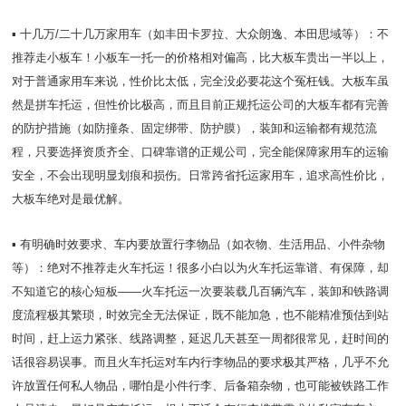
▪️ 十几万/二十几万家用车（如丰田卡罗拉、大众朗逸、本田思域等）：不
推荐走小板车！小板车一托一的价格相对偏高，比大板车贵出一半以上，
对于普通家用车来说，性价比太低，完全没必要花这个冤枉钱。大板车虽
然是拼车托运，但性价比极高，而且目前正规托运公司的大板车都有完善
的防护措施（如防撞条、固定绑带、防护膜），装卸和运输都有规范流
程，只要选择资质齐全、口碑靠谱的正规公司，完全能保障家用车的运输
安全，不会出现明显划痕和损伤。日常跨省托运家用车，追求高性价比，
大板车绝对是最优解。
▪️ 有明确时效要求、车内要放置行李物品（如衣物、生活用品、小件杂物
等）：绝对不推荐走火车托运！很多小白以为火车托运靠谱、有保障，却
不知道它的核心短板——火车托运一次要装载几百辆汽车，装卸和铁路调
度流程极其繁琐，时效完全无法保证，既不能加急，也不能精准预估到站
时间，赶上运力紧张、线路调整，延迟几天甚至一周都很常见，赶时间的
话很容易误事。而且火车托运对车内行李物品的要求极其严格，几乎不允
许放置任何私人物品，哪怕是小件行李、后备箱杂物，也可能被铁路工作