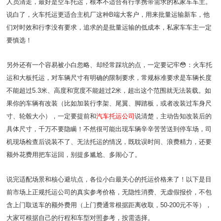
人员清走，最好是空车托运，根本不适合有行李携带需求的私家车车主。
说白了，火车托运更适合主机厂这种B端大客户，用来批量运输新车，他
们对时效和行李没有要求，追求的是批量运输的低成本，私家车车主一定
要慎选！
另外还有一个容易被小白忽略、却经常踩坑的点，一定要记牢😳：火车托
运和大板托运，对车辆尺寸有明确的限制要求，常规标准要求是车辆长度
不能超过5.3米、高度和宽度不能超过2米，超出这个范围就无法装载。如
果你的车辆有改装（比如加装行李架、尾翼、脚踏板，或者改装过车身尺
寸、轮毂大小），一定要提前和
汽车托运公司
说清楚，主动告知改装后的
具体尺寸，千万不要隐瞒！不然很可能出现车辆辛辛苦苦送到停车场，司
机现场检查后说装不了、无法托运的情况，既耽误时间、浪费精力，还要
额外花费用把车运回，别提多尴尬、多闹心了。
说完适配场景和核心避坑点，各位小白最关心的托运价格来了！以下是目
前市场上正规托运公司的真实参考价格，无隐性消费、无虚假报价，不包
含上门取送车的额外费用（上门费通常根据距离收取，50-200元不等），
大家可根据自己的行程和车型对照参考，按需选择。