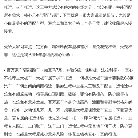
托运、火车托运。这三种方式没有绝对的好坏之分，也没有哪一种能适配
所有需求，核心只有“适配与否”，下面我逐一跟大家说清楚细节，尤其是
小白最关心的适配车型、避坑点和真实价格，全是干货，建议收藏起来慢
慢看。
先给大家划重点、定方向，精准匹配车型和需求，避免花冤枉钱、受冤枉
罪，这也是我从业5年总结的核心经验：
▪️ 百万豪车/高端跑车（如宝马7系、奔驰S级、保时捷、法拉利等）：真心
不推荐走大板车！大板车属于拼车托运，一辆标准大板车通常要装载6-8辆
汽车，车辆之间的间距很近，装卸过程中全靠人工和叉车配合，运输途中
难免有颠簸晃动，很容易出现剐蹭、磕碰，哪怕有防撞条、防护膜等措
施，也难免有意外发生。百万豪车本身价值高昂，漆面和零部件都格外娇
贵，维修一次动辄几万、几十万，想要最大程度保障爱车安全，享受更优
质、更专属的托运体验，优先选小板一托一（即单辆汽车专属托运），全
程专人跟进，上门取车、送车上门，运输过程中无其他车辆干扰，防护更
到位，也能最大程度减少意外风险，多花点钱换安心，真的很值。