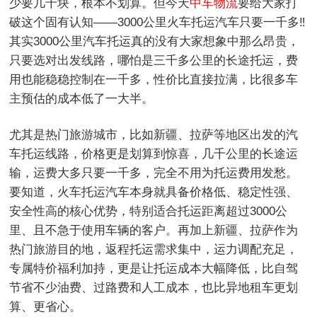
少要几千块，根本不划算。但今天
中车物流
要给大家打
破这个固有认知——3000公里火车托运汽车只要一千多‼️
其实3000公里汽车托运真的没有大家想象中那么昂贵，
只要选对出发线路，哪怕是三千多公里的长途托运，费
用也能稳稳控制在一千多，性价比直接拉满，比很多车
主预估的成本低了一大半。
尤其是热门旅游城市，比如新疆、拉萨等地区出发的汽
车托运线路，价格更是划算到惊喜，几千公里的长途运
输，运费大多只要一千多，完全不用为托运费用发愁。
要知道，火车托运汽车本身就具备价格低、稳定性强、
安全性高的核心优势，特别适合托运距离超过3000公
里、且不急于使用车辆的客户。再加上新疆、拉萨作为
热门旅游目的地，返程托运需求集中，运力调配充足，
专属特价福利加持，更是让托运成本大幅降低，比自驾
节省不少油费、过路费和人工成本，也比异地租车更划
算、更省心。