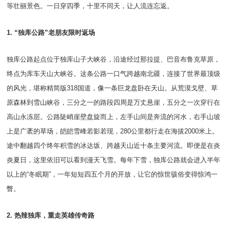
等壮丽景色。一日穿四季，十里不同天，让人流连忘返。
1. “独库公路”老朋友限时返场
独库公路起点位于独库山子大峡谷，沿途经过那拉提、巴音布鲁克草原，
终点为库车天山大峡谷。这条公路一口气跨越南北疆，连接了世界最顶级
的风光，堪称精简版318国道，像一条巨龙盘卧在天山。从荒漠戈壁、草
原森林到雪山峡谷，三分之一的路段四周是万丈悬崖，五分之一次穿行在
高山永冻层。公路陡峭崖壁盘旋而上，左手山间是奔流的河水，右手山坡
上是广袤的草场，皑皑雪峰若影若现，280公里都行走在海拔2000米上。
途中翻越四个终年积雪的冰达坂、跨越天山近十条主要河流。即便是在炎
炎夏日，这里依旧可以看到漫天飞雪。每年下雪，独库公路就会进入半年
以上的“冬眠期”，一年短短四五个月的开放，让它的惊世骇俗变得惊鸿一
瞥。
2. 热辣独库，重走英雄传奇路