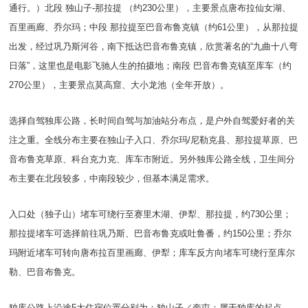
通行。）北段 独山子-那拉提 （约230公里），主要景点唐布拉仙女湖、
百里画廊、乔尔玛；中段 那拉提至巴音布鲁克镇（约61公里），从那拉提
出发，经过巩乃斯河谷，南下抵达巴音布鲁克镇，欣赏著名的“九曲十八弯
日落”，这里也是电影飞驰人生的拍摄地；南段 巴音布鲁克镇至库车（约
270公里），主要景点莫高窟、大小龙池（全年开放）。
选择自驾独库公路，长时间自驾与加油站分布点，是户外自驾爱好者的关
注之重。全线分布主要在独山子入口、乔尔玛/尼勒克县、那拉提草原、巴
音布鲁克草原、科台克力克、库车市附近。另外独库公路全线，卫生间分
布主要在北段较多，中南段较少，但基本满足需求。
入口处（独子山）堵车可绕行至赛里木湖、伊犁、那拉提，约730公里；
那拉提堵车可选择前往巩乃斯、巴音布鲁克或吐鲁番，约150公里；乔尔
玛附近堵车可转向唐布拉百里画廊、伊犁；库车反方向堵车可绕行至库尔
勒、巴音布鲁克。
独库公路上沿途5大住宿位置分别为：独山子／奎屯：属于独库的起点，