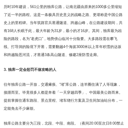
历时10年建设，561公里的独库公路，让南北疆由原来的1000多公里缩短
了近一半的路程。这是一条极具历史意义的战略之路、更堪称是中国公路
史上的里程碑。当年筑路官兵凿通隧道、跨越山峰，在公路建设期间，共
有168人长眠于此，最大年龄为31岁，最小的才16岁。其间，独库最为凶
险的路段，名为“老虎口”，地势傍山临河十分险要。大多路段需在攀飞
线、打导洞的险境下开凿，需要翻越4个海拔3000米以上常年积雪的达坂
和跨越险恶河流，才凿通3条高山隧道、修建2座防雪走廊。
3. 独库一定会惩罚不做攻略的人
往年独库公路一开放，交通瘫痪、“堵”库公路，连羊圈住满了人等现象，
接踵而至。毕竟很多人都是奔着「一天穿越四季」、中国最美公路而来。
提前掌握住通车路段、景点里程、堵车绕行方案及卫生间加油站分布，一
定能免去不少麻烦。
独库公路主要分为三段，北段、中段、南段。（夜间20:00至次日8:00禁止