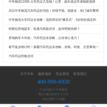
中车物流12306 火车托运几毛钱 / 公里，超长途运车省钱新选择
武汉中车物流汽车托运好消息！价格平稳、线路全，热门城市费用超给力
中车物流火车托运全攻略：流程简化到“傻瓜式”，5步轻松搞定跨省运车！
特斯拉异地提车：机遇与风险并存，如何明智抉择？
异地购车大作战：汽车托运全攻略，让你省心省力！
春节返乡倒计时！新疆汽车托运全攻略，价格、时效、注意事项一文读懂！
汽车托运经验总结
关于中车
服务项目
托运资讯
联系我们
400-990-6930
Copyright © 中车物流
鄂ICP备2023017112号
XML地图
TXT地图