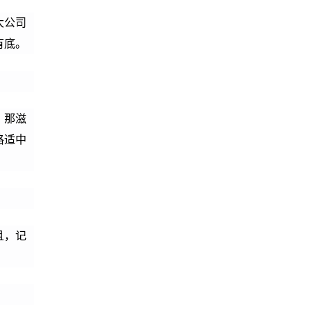
大公司
有底。
，那滋
格适中
且，记