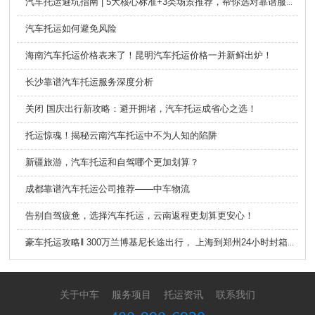
汽车托运避坑指南 | 5大核心标准+3类场景推荐，帮你选对靠谱服务商！
汽车托运如何避免风险
海南汽车托运价格表来了！昆明汽车托运价格一并新鲜出炉！
长沙靠谱汽车托运服务深度分析
关闭 国庆出行新攻略：避开拥堵，汽车托运成省心之选！
托运惊魂！揭秘云南汽车托运中不为人知的陷阱
新疆旅游，汽车托运和自驾哪个更加划算？
成都靠谱汽车托运公司推荐——中车物流
告别自驾疲惫，选择汽车托运，云南返程更划算更安心！
豪车托运攻略‖ 300万兰博基尼长途出行， 上海到郑州24小时封箱直达
关于中车
服务项目
托运资讯
联系我们