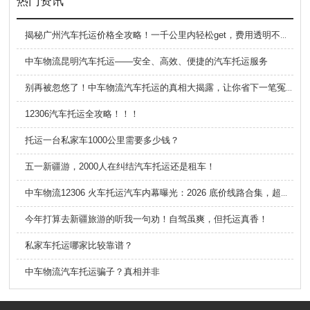
热门资讯
​
揭秘广州汽车托运价格全攻略！一千公里内轻松get，费用透明不迷路！
中车物流昆明汽车托运——安全、高效、便捷的汽车托运服务
别再被忽悠了！中车物流汽车托运的真相大揭露，让你省下一笔冤枉钱！
12306汽车托运全攻略！！！
托运一台私家车1000公里需要多少钱？
五一新疆游，2000人在纠结汽车托运还是租车！
中车物流12306 火车托运汽车内幕曝光：2026 底价线路合集，超长途运车这样选最稳
今年打算去新疆旅游的听我一句劝！自驾虽爽，但托运真香！
私家车托运哪家比较靠谱？
中车物流汽车托运骗子？真相并非