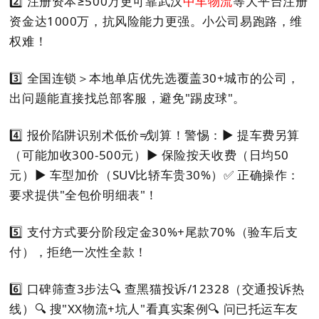
2️⃣
注册资本≥500万更可靠
武汉
中车物流
等大平台注册
资金达1000万，抗风险能力更强。小公司易跑路，维
权难！
3️⃣
全国连锁＞本地单店
优先选覆盖30+城市的公司，
出问题能直接找总部客服，避免"踢皮球"。
4️⃣
报价陷阱识别术
低价≠划算！警惕：
▶️ 提车费另算
（可能加收300-500元）
▶️ 保险按天收费（日均50
元）
▶️ 车型加价（SUV比轿车贵30%）
✅ 正确操作：
要求提供"全包价明细表"！
5️⃣
支付方式要分阶段
定金30%+尾款70%（验车后支
付），拒绝一次性全款！
6️⃣
口碑筛查3步法
🔍 查黑猫投诉/12328（交通投诉热
线）
🔍 搜"XX物流+坑人"看真实案例
🔍 问已托运车友