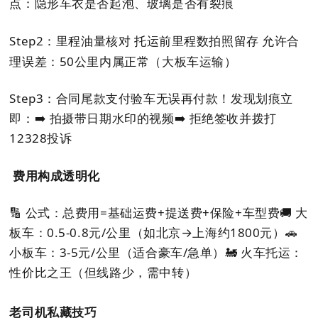
点：隐形车衣是否起泡、玻璃是否有裂痕
Step2：里程油量核对
托运前里程数拍照留存
允许合
理误差：50公里内属正常（大板车运输）
Step3：合同尾款支付
验车无误再付款！发现划痕立
即：
➡️ 拍摄带日期水印的视频
➡️ 拒绝签收并拨打
12328投诉
费用构成透明化
🔢 公式：总费用=基础运费+提送费+保险+车型费
🚚 大
板车：0.5-0.8元/公里（如北京→上海约1800元）
🚗
小板车：3-5元/公里（适合豪车/急单）
🚂 火车托运：
性价比之王（但线路少，需中转）
老司机私藏技巧