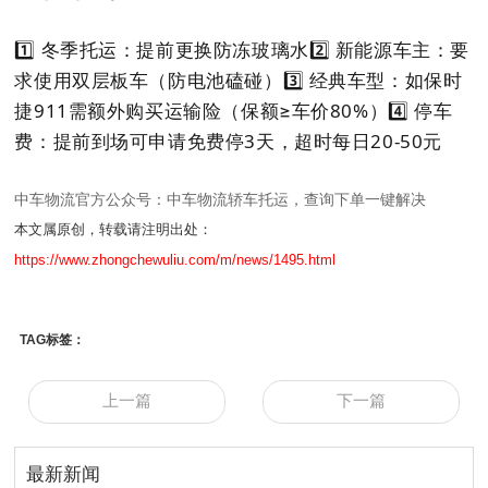
1️⃣
冬季托运
：提前更换防冻玻璃水
2️⃣
新能源车主
：要
求使用双层板车（防电池磕碰）
3️⃣
经典车型
：如保时
捷911需额外购买运输险（保额≥车价80%）
4️⃣
停车
费
：提前到场可申请免费停3天，超时每日20-50元
中车物流官方公众号：中车物流轿车托运，查询下单一键解决
本文属原创，转载请注明出处：
https://www.zhongchewuliu.com/m/news/1495.html
TAG标签：
上一篇
下一篇
最新新闻