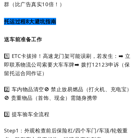
群（比广告真实10倍！）
托运过程8大避坑指南
送车前准备工作
1️⃣
ETC卡拔掉！
高速龙门架可能误刷，若发生：
➡️ 立
即联系物流公司索要大车车牌
➡️ 拨打12123申诉（保
留托运合同作证）
2️⃣
车内物品清空
🚫 禁止放易燃品（打火机、充电宝）
🚫 贵重物品（首饰、现金）需随身携带
3️⃣
提车验车全流程
Step1：外观检查
前后保险杠/四个车门/车顶/轮毂
重