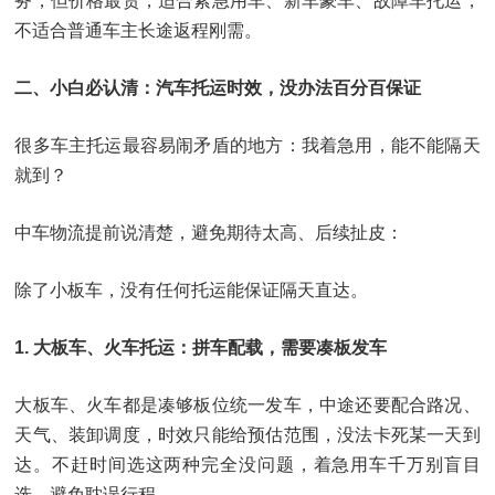
务，但价格最贵，适合紧急用车、新车豪车、故障车托运，
不适合普通车主长途返程刚需。
二、小白必认清：汽车托运时效，没办法百分百保证
很多车主托运最容易闹矛盾的地方：我着急用，能不能隔天
就到？
中车物流提前说清楚，避免期待太高、后续扯皮：
除了小板车，没有任何托运能保证隔天直达。
1. 大板车、火车托运：拼车配载，需要凑板发车
大板车、火车都是凑够板位统一发车，中途还要配合路况、
天气、装卸调度，时效只能给预估范围，没法卡死某一天到
达。不赶时间选这两种完全没问题，着急用车千万别盲目
选，避免耽误行程。