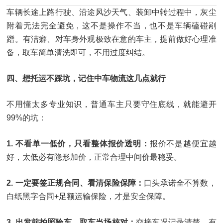
车辆长途上路行驶、沿途风沙天气、装卸中转过程中，灰尘
附着无法完全避免，这不是操作不当，也不是车辆磕碰剐
蹭。有洁癖、对车身外观极致在意的车主，提前做好心理准
备，取车简单清洗即可，不用过度纠结。
四、想托运不踩坑，记住中车物流这几点就行
不用懂太多专业知识，普通车主只要守住底线，就能避开
99%的坑：
1. 不看单一低价，只看整体报价透明：
报价不是越便宜越
好，太低必有隐形加价，正常合理中间价最稳妥。
2. 一定要签正规合同、看清保险保障：
口头承诺全不算数，
白纸黑字合同+足额运输保险，才是安全保障。
3. 出发前拍照验车，取车当场核对：
交接车况记录清楚，有