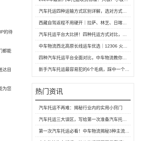
汽车托运四种运输方式区别详解，选对方式省钱又省心
西藏自驾返程不用硬开｜拉萨、林芝、日喀则中车物流汽车托运全指南
P的待
汽车托运平台大比拼！四种托运方式对比，省钱安全不踩坑
中车物流西北高原长线运车优选｜12306 火车托运热门线路全解析
们都能
四种汽车托运平台全面对比，中车物流教你运车怎么选才不踩坑
新手汽车托运最容易犯的6个毛病，踩中一个就容易吃亏
送达目
能为您
热门资讯
汽车托运不再难：揭秘行业内的实用小窍门
汽车托运三大误区，写给第一次准备汽车托运的你
第一次汽车托运必看！中车物流揭秘3种主流托运方式收费标准